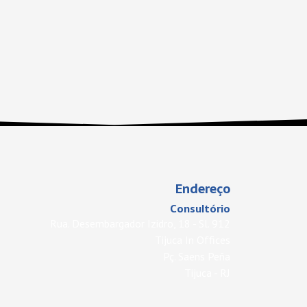
Endereço
Consultório
Rua. Desembargador Izidro, 18 - Sl. 912
Tijuca In Offices
Pç. Saens Peña
Tijuca - RJ