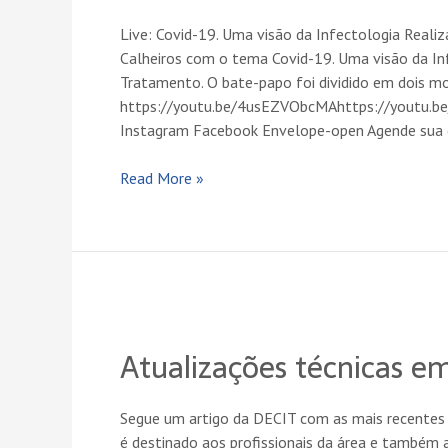
Luis
Live: Covid-19. Uma visão da Infectologia Real
Arthur
Calheiros com o tema Covid-19. Uma visão da Inf
Calheiros.
Tratamento. O bate-papo foi dividido em dois mo
https://youtu.be/4usEZVObcMAhttps://youtu.be/
Instagram Facebook Envelope-open Agende sua 
Read More »
Atualizações
técnicas
Atualizações técnicas 
em
COVID-
19
Segue um artigo da DECIT com as mais recentes 
é destinado aos profissionais da área e também 