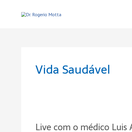
Ir
para
o
conteúdo
Vida Saudável
Live
com
Live com o médico Luis A
o
médico