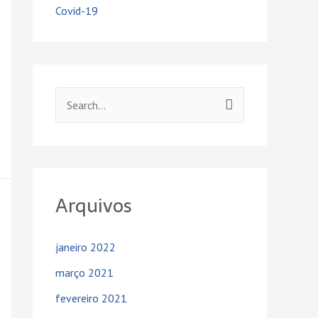
Covid-19
P
e
s
q
Arquivos
u
i
s
janeiro 2022
a
março 2021
r
fevereiro 2021
p