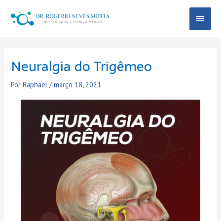
Ir
Menu
para
o
Princ
conteúdo
Post
navigation
Neuralgia do Trigêmeo
Por
Raphael
/
março 18, 2021