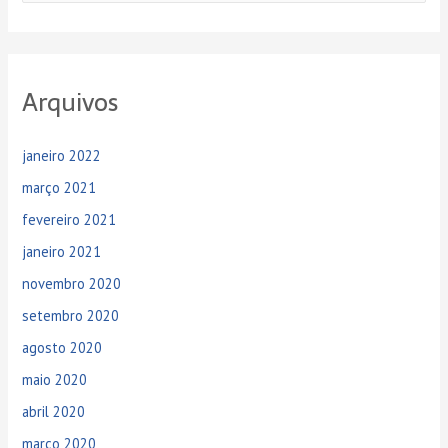
e
s
q
Arquivos
u
i
janeiro 2022
s
a
março 2021
r
fevereiro 2021
p
janeiro 2021
o
novembro 2020
r
setembro 2020
:
agosto 2020
maio 2020
abril 2020
março 2020