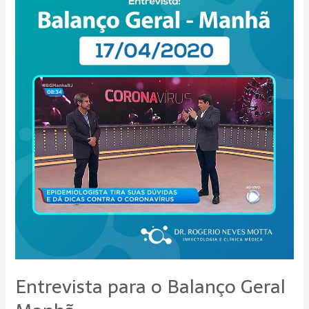
para
o
Balanço
Geral
Manhã
Entrevista para o Balanço Geral