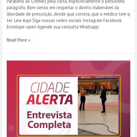
Parabéns ao Cremerj pela carta, especificamente o penúltimo
parágrafo. Bom senso em respeitar o direito inalienável da
liberdade de prescrição, desde que correta, que o médico tem q
ter. Leia Aqui Siga nossas redes sociais Instagram Facebook
Envelope-open Agende sua consulta Whatsapp
Read More »
Entrevista
para
o
Cidade
Alerta
em
15-
01-
2021