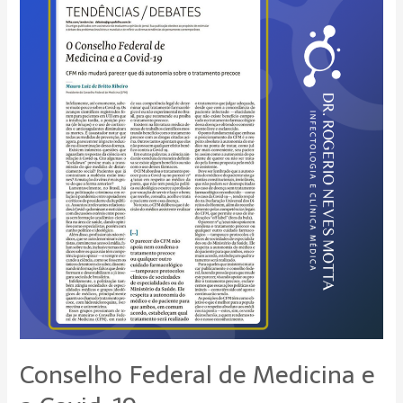
Federal
de
Medicina
e
a
Covid-
19
Conselho Federal de Medicina e