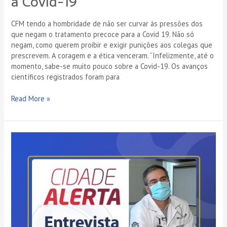
a Covid-19
CFM tendo a hombridade de não ser curvar às pressões dos
que negam o tratamento precoce para a Covid 19. Não só
negam, como querem proibir e exigir punições aos colegas que
prescrevem. A coragem e a ética venceram. “Infelizmente, até o
momento, sabe-se muito pouco sobre a Covid-19. Os avanços
científicos registrados foram para
Read More »
20-
01-
2021:
Entrevista
completa
para
o
Cidade
Alerta