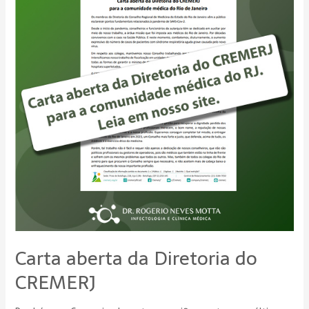
Diretoria
do
CREMERJ
Carta aberta da Diretoria do
CREMERJ