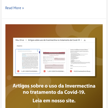
Read More »
Artigos
sobre
uso
da
Invermectina
no
tratamento
da
Covid-
19