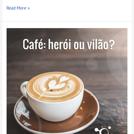
Read More »
Café:
herói
ou
vilão?