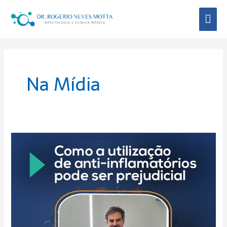
Ir
Men
para
o
Prin
conteúdo
Paginação
de
post
Na Mídia
Como
a
utilização
de
anti-
inflamatórios
pode
ser
prejudicial