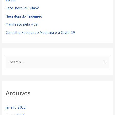
Café: herói ou vilão?
Neuralgia do Trigêmeo
Manifesto pela vida
Conselho Federal de Medicina e a Covid-19
P
e
s
q
Arquivos
u
i
janeiro 2022
s