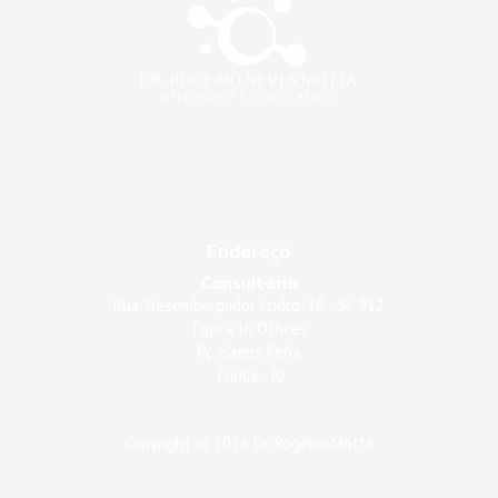
F
I
a
n
c
s
e
t
b
a
Endereço
o
g
Consultório
o
r
Rua. Desembargador Izidro, 18 - Sl. 912
k
a
Tijuca In Offices
Pç. Saens Peña
-
m
Tijuca - RJ
f
Copyright © 2026 Dr. Rogerio Motta