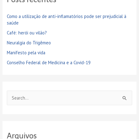
Como a utilização de anti-inflamatórios pode ser prejudicial à
saúde
Café: herói ou vilão?
Neuralgia do Trigêmeo
Manifesto pela vida
Conselho Federal de Medicina e a Covid-19
P
e
s
q
Arquivos
u