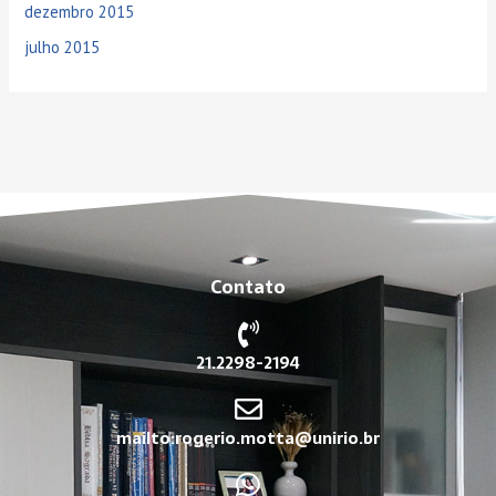
dezembro 2015
julho 2015
Contato
21.2298-2194
mailto:rogerio.motta@unirio.br