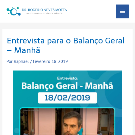
Ir
Menu
para
o
Princ
conteúdo
Post
navigation
Entrevista para o Balanço Geral
– Manhã
Por
Raphael
/
fevereiro 18, 2019